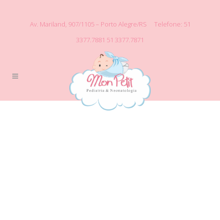
Av. Mariland, 907/1105 – Porto Alegre/RS
Telefone: 51
3377.7881
51 3377.7871