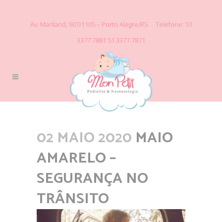
Av. Mariland, 907/1105 – Porto Alegre/RS
Telefone: 51
3377.7881
51 3377.7871
02 MAIO 2020
MAIO
AMARELO –
SEGURANÇA NO
TRÂNSITO