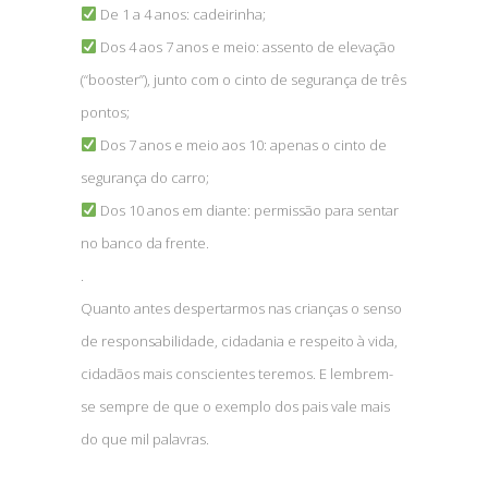
De 1 a 4 anos: cadeirinha;
Dos 4 aos 7 anos e meio: assento de elevação
(“booster”), junto com o cinto de segurança de três
pontos;
Dos 7 anos e meio aos 10: apenas o cinto de
segurança do carro;
Dos 10 anos em diante: permissão para sentar
no banco da frente.
.
Quanto antes despertarmos nas crianças o senso
de responsabilidade, cidadania e respeito à vida,
cidadãos mais conscientes teremos. E lembrem-
se sempre de que o exemplo dos pais vale mais
do que mil palavras.